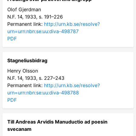
Olof Gjerdman
N.F. 14, 1933, s. 191–226
Permanent link:
http://urn.kb.se/resolve?
urn=urn:nbn:se:uu:diva-498787
PDF
Stagneliusbidrag
Henry Olsson
N.F. 14, 1933, s. 227–243
Permanent link:
http://urn.kb.se/resolve?
urn=urn:nbn:se:uu:diva-498788
PDF
Till Andreas Arvidis Manuductio ad poesin
svecanam