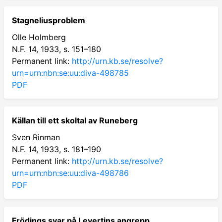
Stagneliusproblem
Olle Holmberg
N.F. 14, 1933, s. 151–180
Permanent link:
http://urn.kb.se/resolve?
urn=urn:nbn:se:uu:diva-498785
PDF
Källan till ett skoltal av Runeberg
Sven Rinman
N.F. 14, 1933, s. 181–190
Permanent link:
http://urn.kb.se/resolve?
urn=urn:nbn:se:uu:diva-498786
PDF
Frödings svar på Levertins angrepp