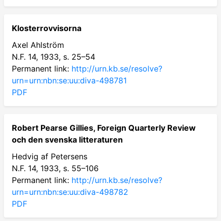
Klosterrovvisorna
Axel Ahlström
N.F. 14, 1933, s. 25–54
Permanent link:
http://urn.kb.se/resolve?
urn=urn:nbn:se:uu:diva-498781
PDF
Robert Pearse Gillies, Foreign Quarterly Review
och den svenska litteraturen
Hedvig af Petersens
N.F. 14, 1933, s. 55–106
Permanent link:
http://urn.kb.se/resolve?
urn=urn:nbn:se:uu:diva-498782
PDF