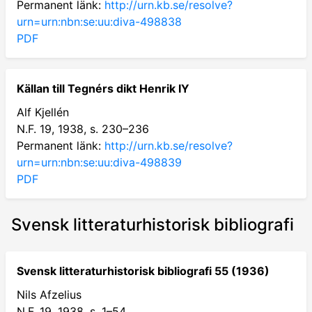
Permanent länk:
http://urn.kb.se/resolve?
urn=urn:nbn:se:uu:diva-498838
PDF
Källan till Tegnérs dikt Henrik IY
Alf Kjellén
N.F. 19, 1938, s. 230–236
Permanent länk:
http://urn.kb.se/resolve?
urn=urn:nbn:se:uu:diva-498839
PDF
Svensk litteraturhistorisk bibliografi
Svensk litteraturhistorisk bibliografi 55 (1936)
Nils Afzelius
N.F. 19, 1938, s. 1–54