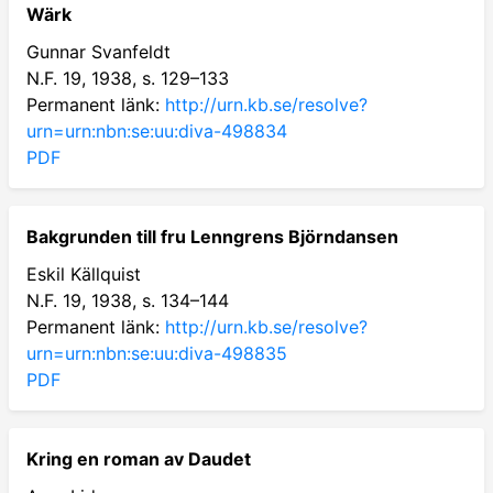
Wärk
Gunnar Svanfeldt
N.F. 19, 1938, s. 129–133
Permanent länk:
http://urn.kb.se/resolve?
urn=urn:nbn:se:uu:diva-498834
PDF
Bakgrunden till fru Lenngrens Björndansen
Eskil Källquist
N.F. 19, 1938, s. 134–144
Permanent länk:
http://urn.kb.se/resolve?
urn=urn:nbn:se:uu:diva-498835
PDF
Kring en roman av Daudet