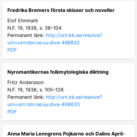
Fredrika Bremers första skisser och noveller
Elof Ehnmark
N.F. 19, 1938, s. 38–104
Permanent länk:
http://urn.kb.se/resolve?
urn=urn:nbn:se:uu:diva-498832
PDF
Nyromantikernas folkmytologiska diktning
Fritz Andersson
N.F. 19, 1938, s. 105–128
Permanent länk:
http://urn.kb.se/resolve?
urn=urn:nbn:se:uu:diva-498833
PDF
Anna Maria Lenngrens Pojkarne och Dalins April-